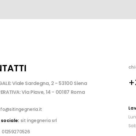
TATTI
ch
+
GALE: Viale Sardegna, 2 - 53100 Siena
ERATIVA: Via Piave, 14 - 00187 Roma
La
fo@sitingegneria.it
Lun
 sociale:
sit ingegneria srl
Sa
:
01259270526